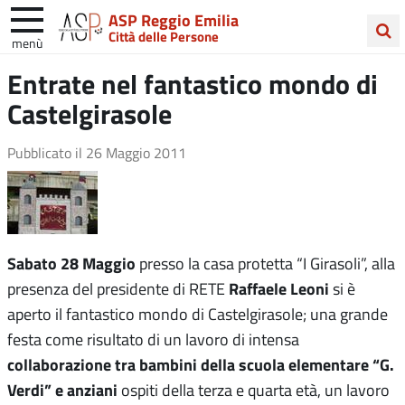
ASP Reggio Emilia
Città delle Persone
menù
Cerca
Entrate nel fantastico mondo di
nel
Castelgirasole
sito
Pubblicato il
26 Maggio 2011
Sabato 28 Maggio
presso la casa protetta “I Girasoli”, alla
Raffaele Leoni
presenza del presidente di RETE
si è
aperto il fantastico mondo di Castelgirasole; una grande
festa come risultato di un lavoro di intensa
collaborazione tra bambini della scuola elementare “G.
Verdi” e anziani
ospiti della terza e quarta età, un lavoro